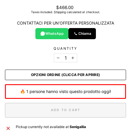
List
$466.00
price
Taxes included.
Shipping
calculated at checkout.
CONTATTACI PER UN’OFFERTA PERSONALIZZATA
WhatsApp
Chiama
QUANTITY
−
+
OPZIONI ORDINE (CLICCA PER APRIRE)
🔥 1 persone hanno visto questo prodotto oggi!
ADD TO CART
Pickup currently not available at
Senigallia