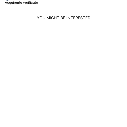
Acquirente verificato
YOU MIGHT BE INTERESTED
TISSOT MEN'S
WATCH TRADITION
5.5 39MM T-
CLASSIC STEEL
QUARTZ
T063.409.16.018.0
0
TISSOT
$466.00