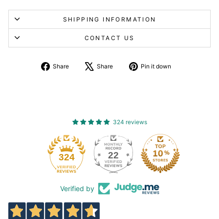
SHIPPING INFORMATION
CONTACT US
Share
Tweet
Pin
Share
Share
Pin it down
on
about
on
Facebook
X
Pinterest
324 reviews
22
324
Verified by