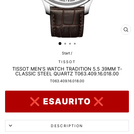
CL
(ES
Start
/
TISSOT
TISSOT MEN'S WATCH TRADITION 5.5 39MM T-
CLASSIC STEEL QUARTZ T063.409.16.018.00
T063.409.16.018.00
❌ ESAURITO ❌
DESCRIPTION