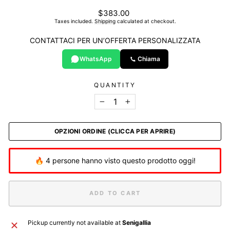
List
$383.00
price
Taxes included.
Shipping
calculated at checkout.
CONTATTACI PER UN’OFFERTA PERSONALIZZATA
WhatsApp
Chiama
QUANTITY
−
+
OPZIONI ORDINE (CLICCA PER APRIRE)
🔥 4 persone hanno visto questo prodotto oggi!
ADD TO CART
Pickup currently not available at
Senigallia