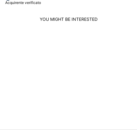
Acquirente verificato
YOU MIGHT BE INTERESTED
TISSOT LOVELY
WATCH 19.50MM
SILVER QUARTZ
STEEL
T058.009.11.031.00
TISSOT
$383.00