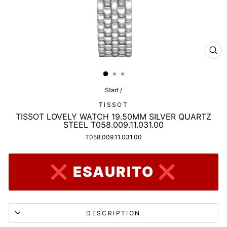
CL
(ES
Start
/
TISSOT
TISSOT LOVELY WATCH 19.50MM SILVER QUARTZ
STEEL T058.009.11.031.00
T058.009.11.031.00
❌ ESAURITO ❌
DESCRIPTION