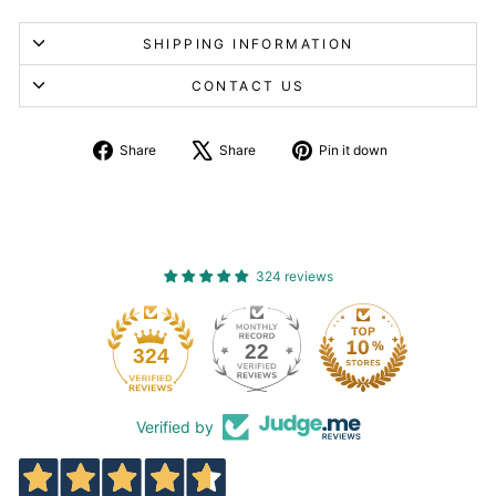
SHIPPING INFORMATION
CONTACT US
Share
Tweet
Pin
Share
Share
Pin it down
on
about
on
Facebook
X
Pinterest
324 reviews
22
324
Verified by