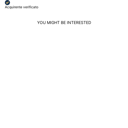
Acquirente verificato
YOU MIGHT BE INTERESTED
Sold out
SIDALO PUNTO
LUCE CHOKER
NECKLACE 18KT
WHITE GOLD 1.90G
DIAMOND 0.14CT
COLOR G CLARITY
VS1 0406-14GI
SIDALO
$767.00