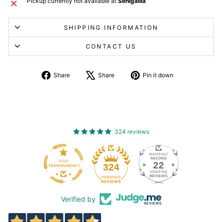
Pickup currently not available at
Senigallia
SHIPPING INFORMATION
CONTACT US
Share
Tweet
Pin
Share
Share
Pin it down
on
about
on
Facebook
X
Pinterest
324 reviews
22
324
Verified by