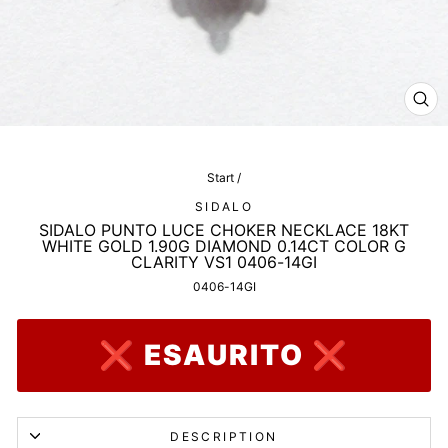
CL
(ES
Start
/
SIDALO
SIDALO PUNTO LUCE CHOKER NECKLACE 18KT
WHITE GOLD 1.90G DIAMOND 0.14CT COLOR G
CLARITY VS1 0406-14GI
0406-14GI
❌ ESAURITO ❌
DESCRIPTION