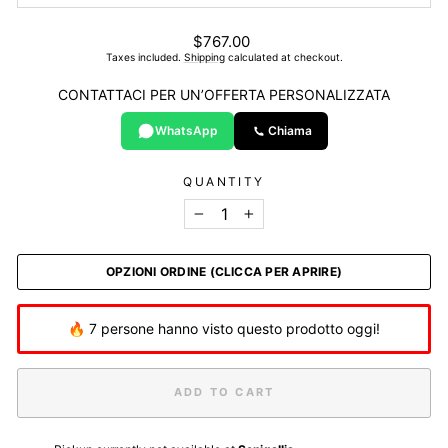
List
$767.00
price
Taxes included.
Shipping
calculated at checkout.
CONTATTACI PER UN’OFFERTA PERSONALIZZATA
WhatsApp
Chiama
QUANTITY
−
+
OPZIONI ORDINE (CLICCA PER APRIRE)
🔥 7 persone hanno visto questo prodotto oggi!
ADD TO CART