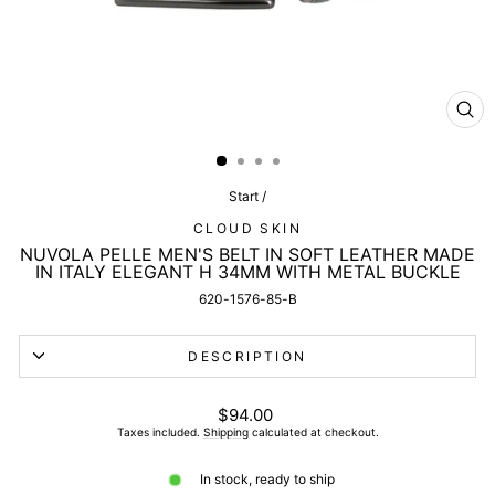
CL
(ES
Start
/
CLOUD SKIN
NUVOLA PELLE MEN'S BELT IN SOFT LEATHER MADE
IN ITALY ELEGANT H 34MM WITH METAL BUCKLE
620-1576-85-B
DESCRIPTION
List
$94.00
price
Taxes included.
Shipping
calculated at checkout.
In stock, ready to ship