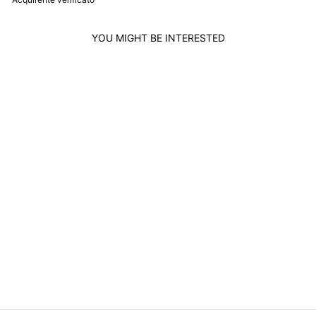
YOU MIGHT BE INTERESTED
NUVOLA PELLE
MEN'S BELT IN
SOFT LEATHER
MADE IN ITALY
ELEGANT H 34MM
WITH METAL
BUCKLE
NUVOLA PELLE
$94.00