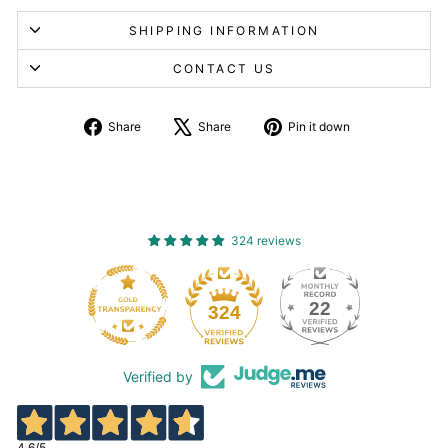
SHIPPING INFORMATION
CONTACT US
Share
Tweet
Pin
Share
Share
Pin it down
on
about
on
Facebook
X
Pinterest
324 reviews
22
324
Verified by
4,6
/5