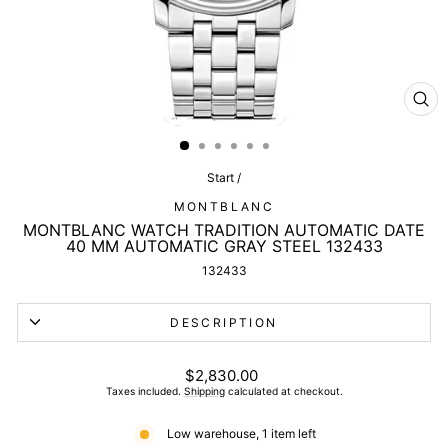
CL
(ES
Start
/
MONTBLANC
MONTBLANC WATCH TRADITION AUTOMATIC DATE
40 MM AUTOMATIC GRAY STEEL 132433
132433
DESCRIPTION
List
$2,830.00
price
Taxes included.
Shipping
calculated at checkout.
Low warehouse, 1 item left