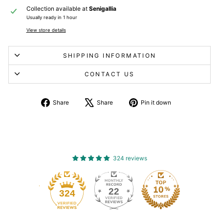
Collection available at
Senigallia
Usually ready in 1 hour
View store details
SHIPPING INFORMATION
CONTACT US
Share
Tweet
Pin
Share
Share
Pin it down
on
about
on
Facebook
X
Pinterest
324 reviews
22
324