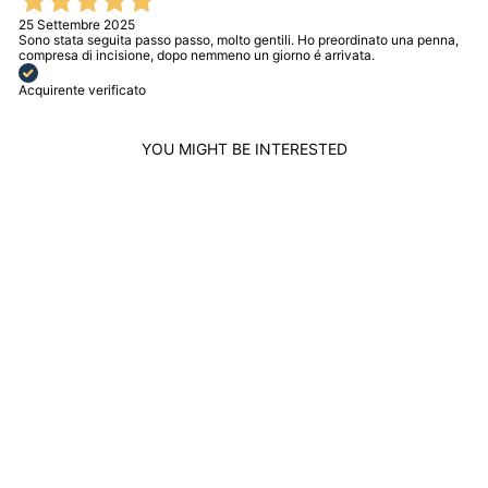
25 Settembre 2025
Sono stata seguita passo passo, molto gentili. Ho preordinato una penna,
compresa di incisione, dopo nemmeno un giorno é arrivata.
Acquirente verificato
YOU MIGHT BE INTERESTED
MONTBLANC
WATCH TRADITION
AUTOMATIC DATE
40 MM AUTOMATIC
GRAY STEEL
132433
MONTBLANC
$2,830.00