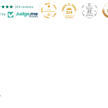
324 reviews
22
324
d by
.