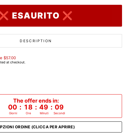
❌ ESAURITO ❌
DESCRIPTION
e $57.00
ted at checkout.
The offer ends in:
00
:
18
:
49
:
08
Giorni
Ore
Minuti
Secondi
PZIONI ORDINE (CLICCA PER APRIRE)