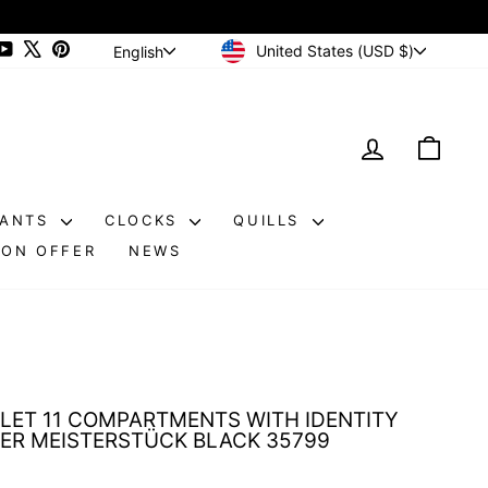
CURRENCY
LANGUAGE
ram
cebook
YouTube
X
Pinterest
United States (USD $)
English
LOG IN
CAR
DANTS
CLOCKS
QUILLS
ON OFFER
NEWS
ET 11 COMPARTMENTS WITH IDENTITY
R MEISTERSTÜCK BLACK 35799