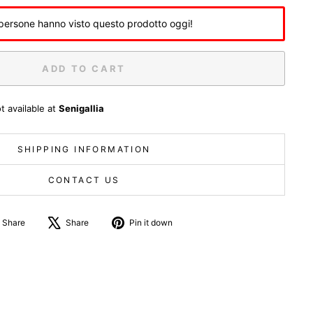
persone hanno visto questo prodotto oggi!
ADD TO CART
t available at
Senigallia
SHIPPING INFORMATION
CONTACT US
Share
Tweet
Pin
Share
Share
Pin it down
on
about
on
Facebook
X
Pinterest