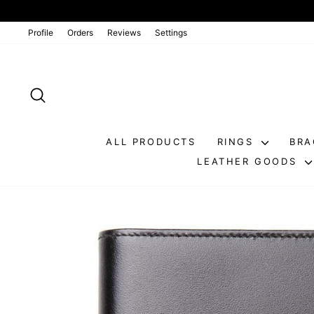
Go
directly
to
Profile
Orders
Reviews
Settings
the
contents
SEARCH
ALL PRODUCTS
RINGS
BRA
LEATHER GOODS