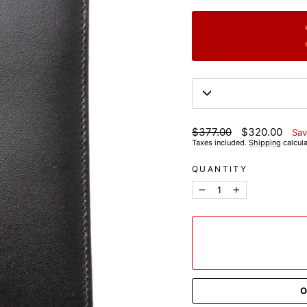
List
Discounted
$377.00
$320.00
Sav
price
price
Taxes included.
Shipping
calcula
QUANTITY
−
+
O