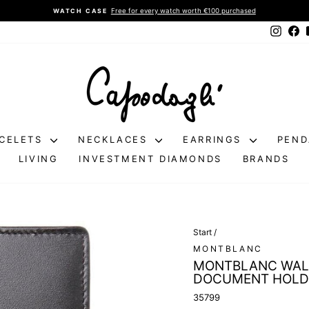
Free for every watch worth €100 purchased
WATCH CASE
Pause
Instag
Fa
slideshow
CELETS
NECKLACES
EARRINGS
PEN
LIVING
INVESTMENT DIAMONDS
BRANDS
Start
/
MONTBLANC
MONTBLANC WALL
DOCUMENT HOLDE
35799