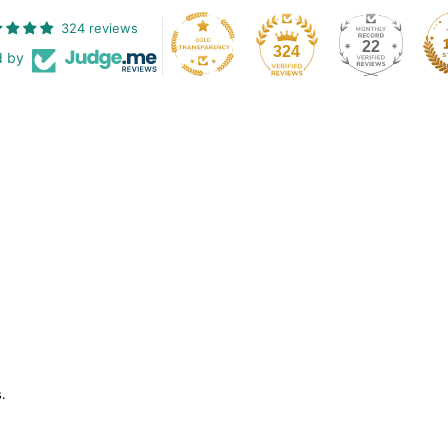
324 reviews
22
324
d by
.