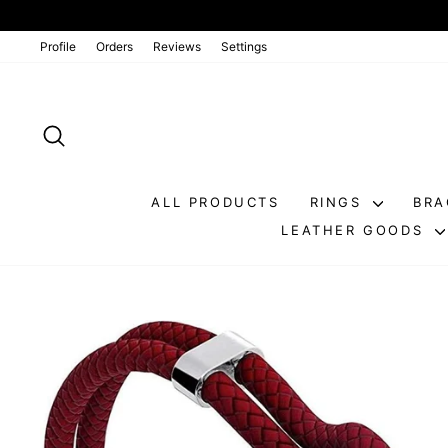
Go
directly
to
Profile
Orders
Reviews
Settings
the
contents
SEARCH
ALL PRODUCTS
RINGS
BRA
LEATHER GOODS