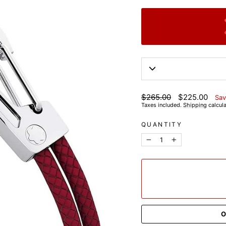
List
Discounted
$265.00
$225.00
Sav
price
price
Taxes included.
Shipping
calcula
QUANTITY
−
+
O