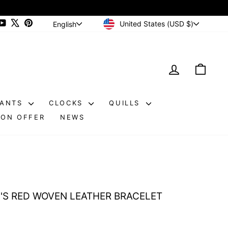
CURRENCY
LANGUAGE
ram
cebook
YouTube
X
Pinterest
United States (USD $)
English
LOG IN
CAR
DANTS
CLOCKS
QUILLS
ON OFFER
NEWS
S RED WOVEN LEATHER BRACELET