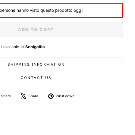
persone hanno visto questo prodotto oggi!
ADD TO CART
t available at
Senigallia
SHIPPING INFORMATION
CONTACT US
Share
Tweet
Pin
Share
Share
Pin it down
on
about
on
Facebook
X
Pinterest