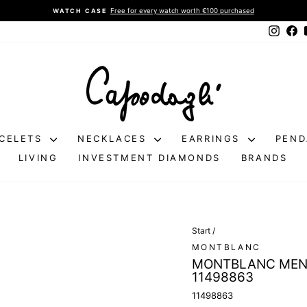
above €200
FREE NATIONAL SHIPPING
Pause
Instag
Fa
slideshow
CELETS
NECKLACES
EARRINGS
PEN
LIVING
INVESTMENT DIAMONDS
BRANDS
Start
/
MONTBLANC
MONTBLANC MEN'
11498863
11498863