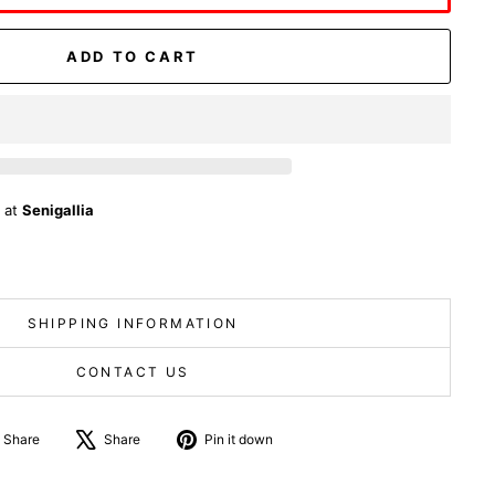
ADD TO CART
e at
Senigallia
SHIPPING INFORMATION
CONTACT US
Share
Tweet
Pin
Share
Share
Pin it down
on
about
on
Facebook
X
Pinterest