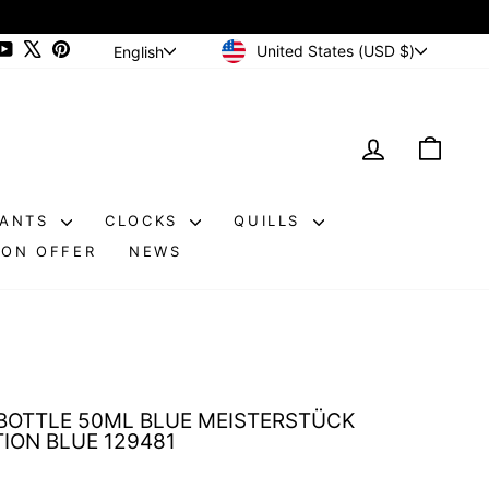
CURRENCY
LANGUAGE
ram
cebook
YouTube
X
Pinterest
United States (USD $)
English
LOG IN
CAR
DANTS
CLOCKS
QUILLS
ON OFFER
NEWS
BOTTLE 50ML BLUE MEISTERSTÜCK
ION BLUE 129481