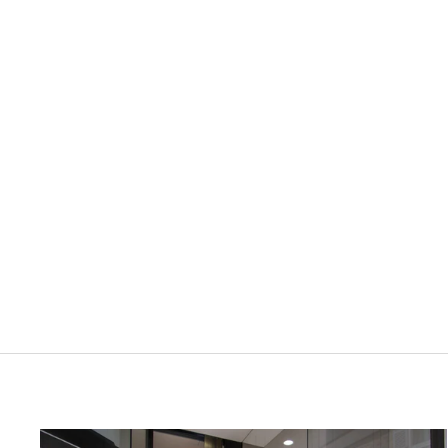
MONTBLANC INK BOTTLE 50ML BLUE
MEISTERSTÜCK GLACIER COLLECTION
BLUE 129481
MONTBLANC
$59.00