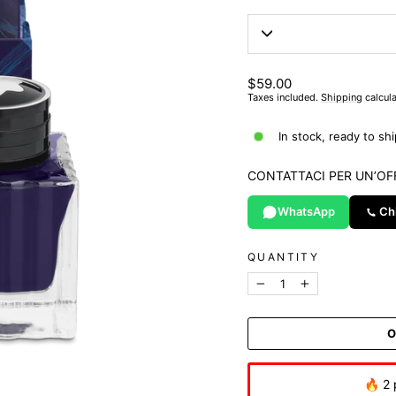
List
$59.00
price
Taxes included.
Shipping
calcula
In stock, ready to shi
CONTATTACI PER UN’OF
WhatsApp
Ch
QUANTITY
−
+
O
🔥 2 