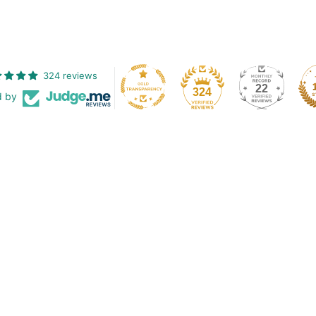
324 reviews
22
324
d by