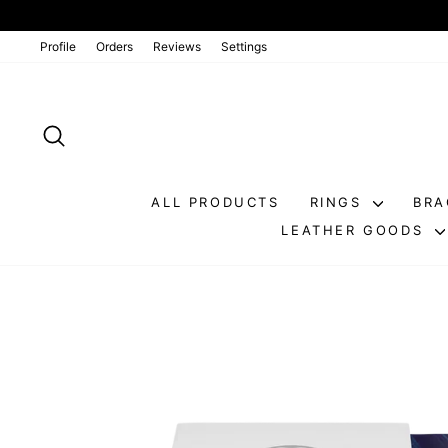
Go
directly
to
Profile
Orders
Reviews
Settings
the
contents
SEARCH
ALL PRODUCTS
RINGS
BRA
LEATHER GOODS