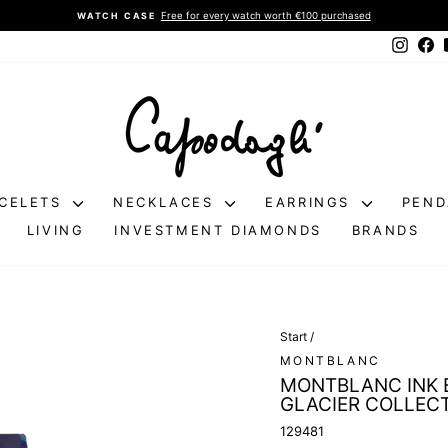
Free for every watch worth €100 purchased
WATCH CASE
Pause
Instag
Fa
slideshow
CELETS
NECKLACES
EARRINGS
PEN
LIVING
INVESTMENT DIAMONDS
BRANDS
Start
/
MONTBLANC
MONTBLANC INK 
GLACIER COLLECT
129481