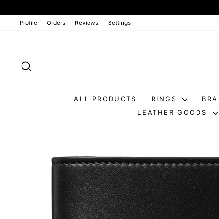
Go
directly
to
Profile
Orders
Reviews
Settings
the
contents
SEARCH
ALL PRODUCTS
RINGS
BRA
LEATHER GOODS