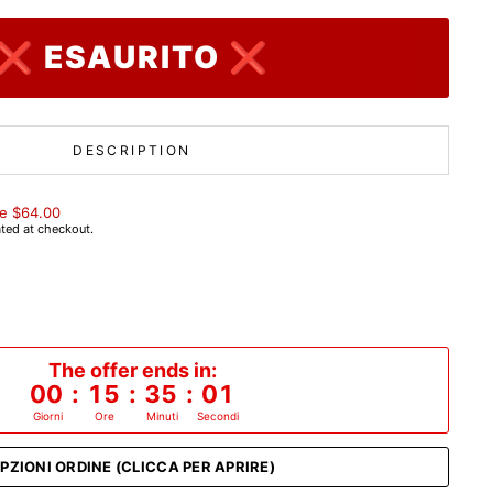
❌ ESAURITO ❌
DESCRIPTION
e $64.00
ted at checkout.
The offer ends in:
00
:
15
:
35
:
00
Giorni
Ore
Minuti
Secondi
PZIONI ORDINE (CLICCA PER APRIRE)