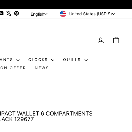
CURRENCY
LANGUAGE
ram
cebook
YouTube
X
Pinterest
United States (USD $)
English
LOG IN
CAR
DANTS
CLOCKS
QUILLS
ON OFFER
NEWS
PACT WALLET 6 COMPARTMENTS
LACK 129677