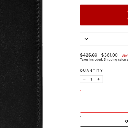
List
Discounted
$425.00
$361.00
Sav
price
price
Taxes included.
Shipping
calcula
QUANTITY
−
+
O