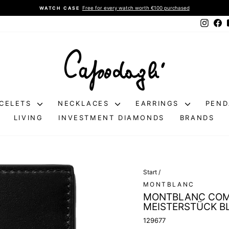
Free for every watch worth €100 purchased
WATCH CASE
Pause
Instag
Fa
slideshow
CELETS
NECKLACES
EARRINGS
PEN
LIVING
INVESTMENT DIAMONDS
BRANDS
Start
/
MONTBLANC
MONTBLANC COM
MEISTERSTÜCK B
129677