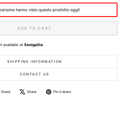
persone hanno visto questo prodotto oggi!
ADD TO CART
t available at
Senigallia
SHIPPING INFORMATION
CONTACT US
Share
Tweet
Pin
Share
Share
Pin it down
on
about
on
Facebook
X
Pinterest