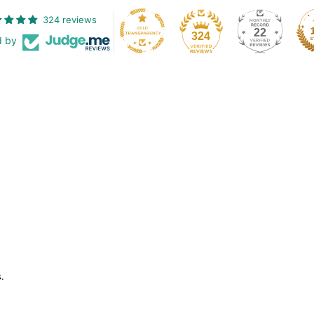
324 reviews
22
324
d by
.