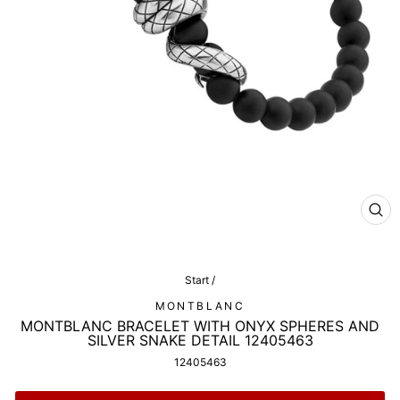
CL
(ES
Start
/
MONTBLANC
MONTBLANC BRACELET WITH ONYX SPHERES AND
SILVER SNAKE DETAIL 12405463
12405463