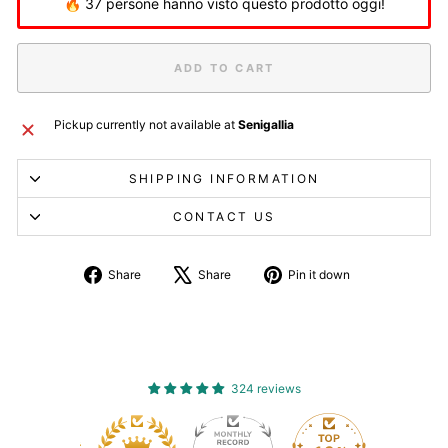
🔥 37 persone hanno visto questo prodotto oggi!
ADD TO CART
Pickup currently not available at
Senigallia
SHIPPING INFORMATION
CONTACT US
Share
Tweet
Pin
Share
Share
Pin it down
on
about
on
Facebook
X
Pinterest
324 reviews