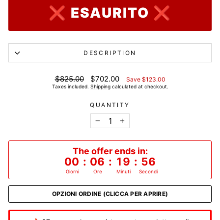
❌ ESAURITO ❌
DESCRIPTION
List
Discounted
$825.00
$702.00
Save $123.00
price
price
Taxes included.
Shipping
calculated at checkout.
QUANTITY
−
+
The offer ends in:
00
:
06
:
19
:
55
Giorni
Ore
Minuti
Secondi
OPZIONI ORDINE (CLICCA PER APRIRE)