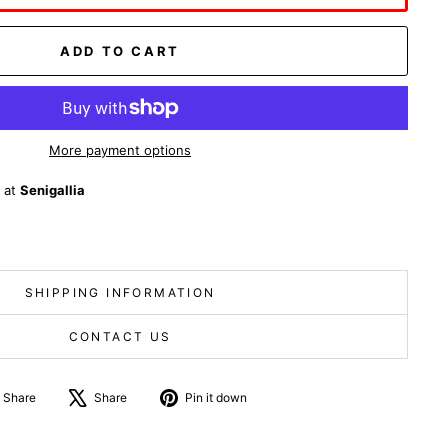
ADD TO CART
More payment options
e at
Senigallia
SHIPPING INFORMATION
CONTACT US
Share
Tweet
Pin
Share
Share
Pin it down
on
about
on
Facebook
X
Pinterest