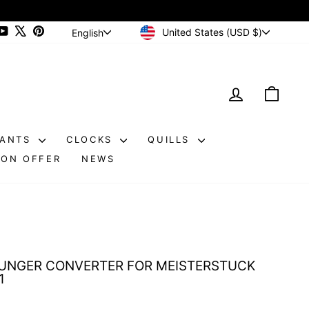
CURRENCY
LANGUAGE
ram
cebook
YouTube
X
Pinterest
United States (USD $)
English
LOG IN
CAR
DANTS
CLOCKS
QUILLS
ON OFFER
NEWS
UNGER CONVERTER FOR MEISTERSTUCK
1