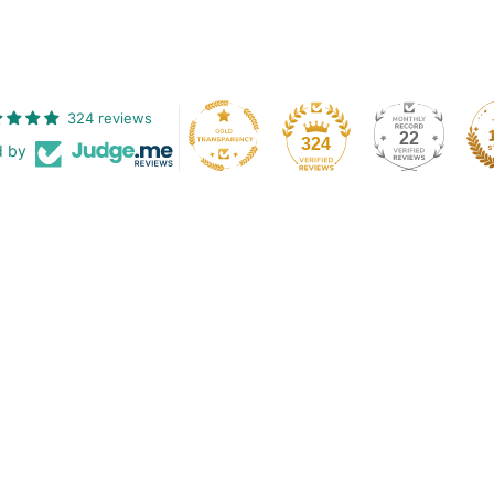
324 reviews
22
324
d by