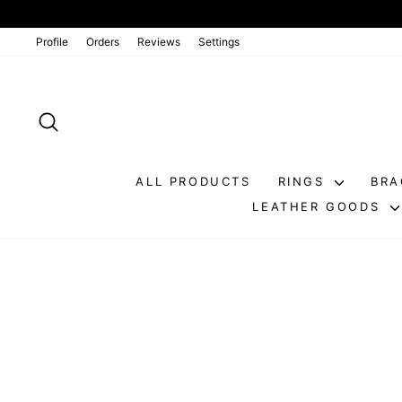
Go
directly
to
Profile
Orders
Reviews
Settings
the
contents
SEARCH
ALL PRODUCTS
RINGS
BRA
LEATHER GOODS