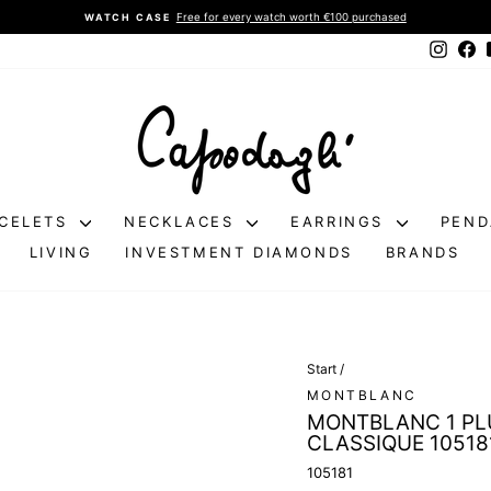
Free for every watch worth €100 purchased
WATCH CASE
Pause
Instag
Fa
slideshow
CELETS
NECKLACES
EARRINGS
PEN
LIVING
INVESTMENT DIAMONDS
BRANDS
Start
/
MONTBLANC
MONTBLANC 1 PL
CLASSIQUE 10518
105181