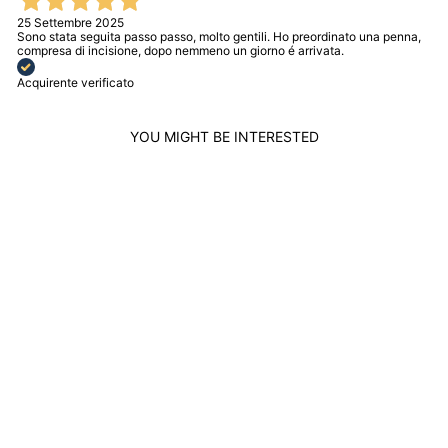
25 Settembre 2025
Sono stata seguita passo passo, molto gentili. Ho preordinato una penna,
compresa di incisione, dopo nemmeno un giorno é arrivata.
Acquirente verificato
YOU MIGHT BE INTERESTED
LONGINES WATCH
LE GRANDE
CLASSIQUE 38MM
WHITE AUTOMATIC
STEEL L4.918.4.11.6
LONGINES
$2,413.00