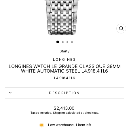
CL
(ES
Start
/
LONGINES
LONGINES WATCH LE GRANDE CLASSIQUE 38MM
WHITE AUTOMATIC STEEL L4.918.4.11.6
L4.918.4.11.6
DESCRIPTION
List
$2,413.00
price
Taxes included.
Shipping
calculated at checkout.
Low warehouse, 1 item left