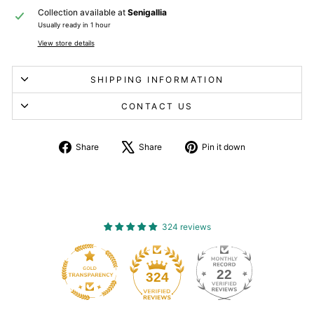
Collection available at
Senigallia
Usually ready in 1 hour
View store details
SHIPPING INFORMATION
CONTACT US
Share
Tweet
Pin
Share
Share
Pin it down
on
about
on
Facebook
X
Pinterest
324 reviews
22
324