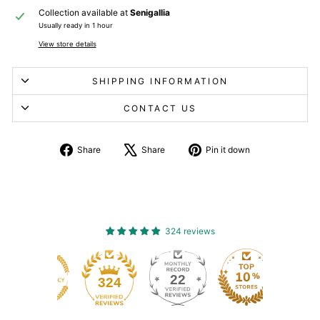
Collection available at
Senigallia
Usually ready in 1 hour
View store details
SHIPPING INFORMATION
CONTACT US
Share
Tweet
Pin
Share
Share
Pin it down
on
about
on
Facebook
X
Pinterest
324 reviews
22
324