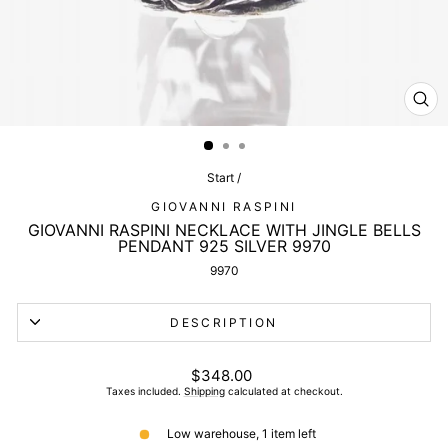
CL
(ES
Start
/
GIOVANNI RASPINI
GIOVANNI RASPINI NECKLACE WITH JINGLE BELLS
PENDANT 925 SILVER 9970
9970
DESCRIPTION
List
$348.00
price
Taxes included.
Shipping
calculated at checkout.
Low warehouse, 1 item left