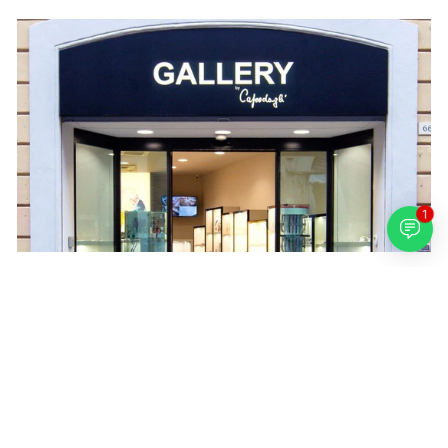
1
GALLERY
Course 2 June 66
60019 Senigallia AN
Italy
Tel. +39 071 60672