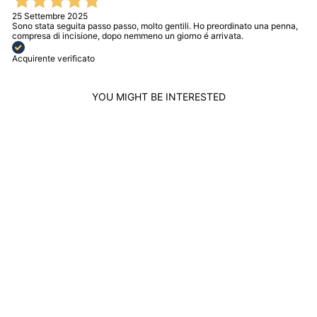
25 Settembre 2025
Sono stata seguita passo passo, molto gentili. Ho preordinato una penna,
compresa di incisione, dopo nemmeno un giorno é arrivata.
Acquirente verificato
YOU MIGHT BE INTERESTED
GIOVANNI RASPINI
NECKLACE WITH
JINGLE BELLS
PENDANT 925
SILVER 9970
GIOVANNI RASPINI
$348.00