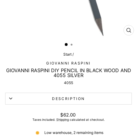
CL
(ES
Start
/
GIOVANNI RASPINI
GIOVANNI RASPINI DIY PENCIL IN BLACK WOOD AND
4055 SILVER
4055
DESCRIPTION
List
$62.00
price
Taxes included.
Shipping
calculated at checkout.
Low warehouse, 2 remaining items