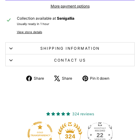
More payment options
Collection available at
Senigallia
Usually ready in 1 hour
View store details
SHIPPING INFORMATION
CONTACT US
Share
Tweet
Pin
Share
Share
Pin it down
on
about
on
Facebook
X
Pinterest
324 reviews
22
324