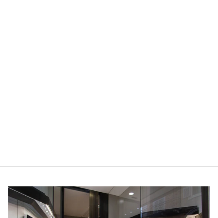
Preordine
GIOVANNI RASPINI
CHARM DROPS
BEES 925 SILVER
PEARL 11114
GIOVANNI RASPINI
$83.00