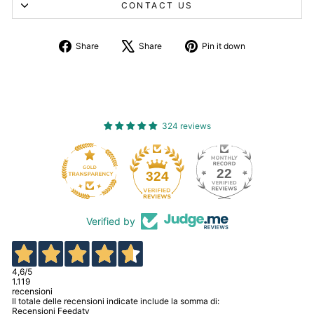
CONTACT US
Share
Tweet
Pin
Share
Share
Pin it down
on
about
on
Facebook
X
Pinterest
324 reviews
22
324
Verified by
4,6
/5
1.119
recensioni
Il totale delle recensioni indicate include la somma di:
Recensioni Feedaty