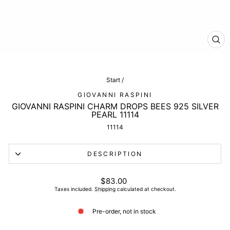
CL
(ES
Start
/
GIOVANNI RASPINI
GIOVANNI RASPINI CHARM DROPS BEES 925 SILVER
PEARL 11114
11114
DESCRIPTION
List
$83.00
price
Taxes included.
Shipping
calculated at checkout.
Pre-order, not in stock