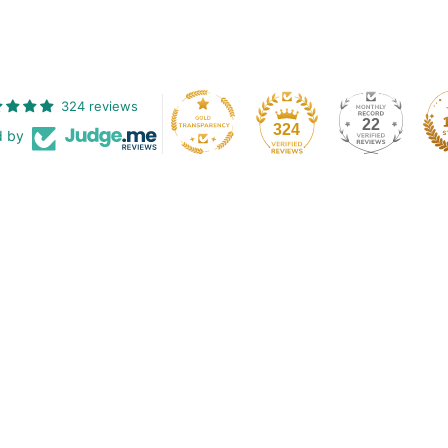
324 reviews
22
324
d by