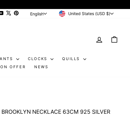
CURRENCY
LANGUAGE
ram
cebook
YouTube
X
Pinterest
United States (USD $)
English
LOG IN
CAR
DANTS
CLOCKS
QUILLS
ON OFFER
NEWS
20%
I BROOKLYN NECKLACE 63CM 925 SILVER