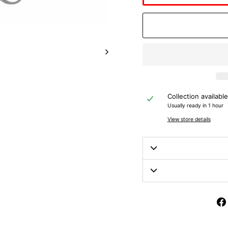
Collection availabl
Usually ready in 1 hour
View store details