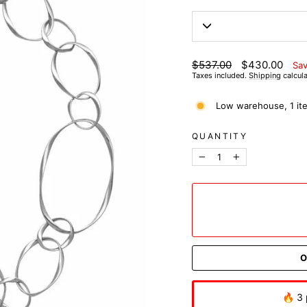
List
Discounted
$537.00
$430.00
Sav
price
price
Taxes included.
Shipping
calcula
Low warehouse, 1 ite
QUANTITY
−
+
O
🔥 3 