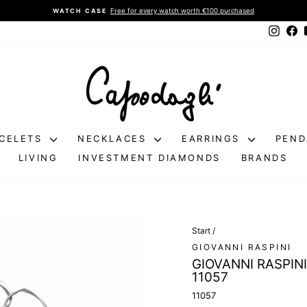
Free for every watch worth €100 purchased
WATCH CASE
Pause
Instag
Fa
slideshow
CELETS
NECKLACES
EARRINGS
PEN
LIVING
INVESTMENT DIAMONDS
BRANDS
Start
/
20%
GIOVANNI RASPINI
GIOVANNI RASPIN
11057
11057