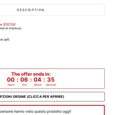
DESCRIPTION
e $107.00
ted at checkout.
m left
The offer ends in:
00
:
06
:
04
:
34
Giorni
Ore
Minuti
Secondi
PZIONI ORDINE (CLICCA PER APRIRE)
persone hanno visto questo prodotto oggi!