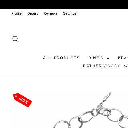
Go
directly
to
Profile
Orders
Reviews
Settings
the
contents
SEARCH
ALL PRODUCTS
RINGS
BRA
LEATHER GOODS
20%