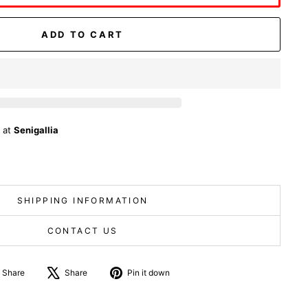
ADD TO CART
e at
Senigallia
SHIPPING INFORMATION
CONTACT US
Share
Tweet
Pin
Share
Share
Pin it down
on
about
on
Facebook
X
Pinterest