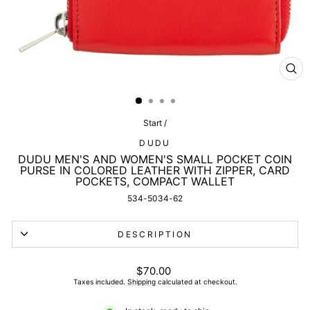
CL
(ES
Start
/
DUDU
DUDU MEN'S AND WOMEN'S SMALL POCKET COIN
PURSE IN COLORED LEATHER WITH ZIPPER, CARD
POCKETS, COMPACT WALLET
534-5034-62
DESCRIPTION
List
$70.00
price
Taxes included.
Shipping
calculated at checkout.