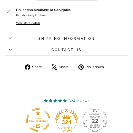
Collection available at
Senigallia
Usually ready in 1 hour
View store details
SHIPPING INFORMATION
CONTACT US
Share
Tweet
Pin
Share
Share
Pin it down
on
about
on
Facebook
X
Pinterest
324 reviews
22
324