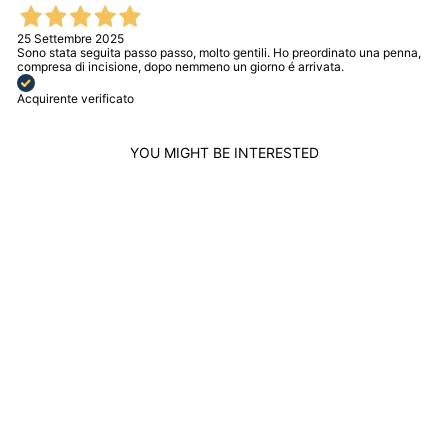
25 Settembre 2025
Sono stata seguita passo passo, molto gentili. Ho preordinato una penna,
compresa di incisione, dopo nemmeno un giorno é arrivata.
Acquirente verificato
YOU MIGHT BE INTERESTED
DUDU MEN'S AND
WOMEN'S SMALL
POCKET COIN
PURSE IN COLORED
LEATHER WITH
ZIPPER, CARD
POCKETS,
COMPACT WALLET