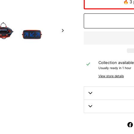
🔥 3 
Collection availabl
Usually ready in 1 hour
View store details