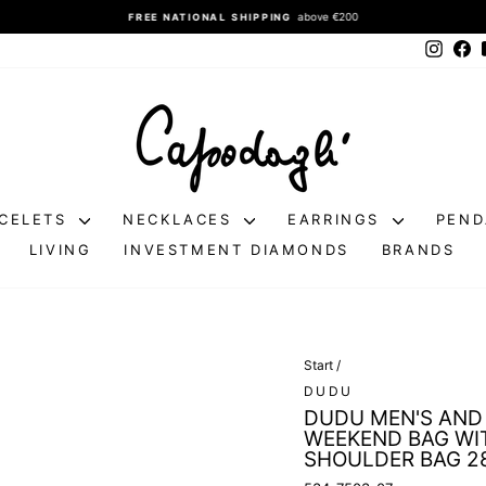
above €200
FREE NATIONAL SHIPPING
Pause
Instag
Fa
slideshow
CELETS
NECKLACES
EARRINGS
PEN
LIVING
INVESTMENT DIAMONDS
BRANDS
Start
/
DUDU
DUDU MEN'S AND 
WEEKEND BAG WI
SHOULDER BAG 28