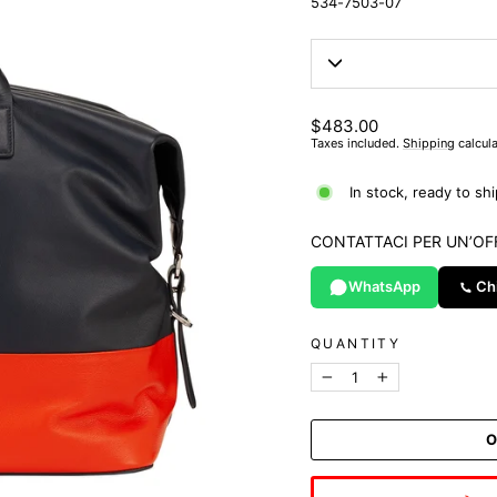
534-7503-07
List
$483.00
price
Taxes included.
Shipping
calcula
In stock, ready to shi
CONTATTACI PER UN’OF
WhatsApp
Ch
QUANTITY
−
+
O