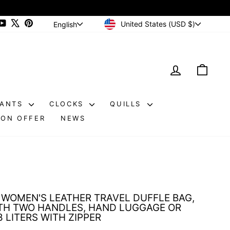
CURRENCY
LANGUAGE
ram
cebook
YouTube
X
Pinterest
United States (USD $)
English
LOG IN
CAR
DANTS
CLOCKS
QUILLS
ON OFFER
NEWS
WOMEN'S LEATHER TRAVEL DUFFLE BAG,
TH TWO HANDLES, HAND LUGGAGE OR
 LITERS WITH ZIPPER