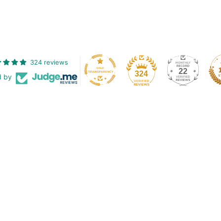
324 reviews
22
324
d by