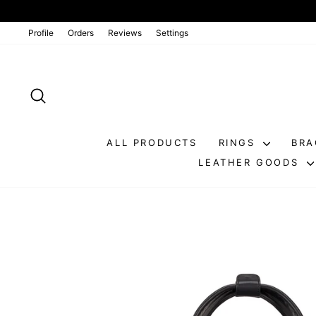
Go
directly
to
Profile
Orders
Reviews
Settings
the
contents
SEARCH
ALL PRODUCTS
RINGS
BRA
LEATHER GOODS