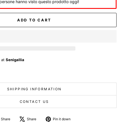
persone hanno visto questo prodotto oggi!
ADD TO CART
e at
Senigallia
SHIPPING INFORMATION
CONTACT US
Share
Tweet
Pin
Share
Share
Pin it down
on
about
on
Facebook
X
Pinterest