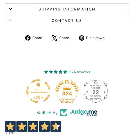
SHIPPING INFORMATION
CONTACT US
Share
Tweet
Pin
Share
Share
Pin it down
on
about
on
Facebook
X
Pinterest
324 reviews
22
324
Verified by
4,6
/5