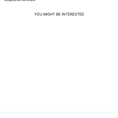
YOU MIGHT BE INTERESTED
DUDU ELEGANT
WOMEN'S CLUTCH
BAG IN LEATHER
WITH ZIP MAKEUP
HOLDER AND
MOBILE PHONE
DUDU
$65.00