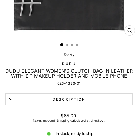
CL
(ES
Start
/
DUDU
DUDU ELEGANT WOMEN'S CLUTCH BAG IN LEATHER
WITH ZIP MAKEUP HOLDER AND MOBILE PHONE
623-1336-01
DESCRIPTION
List
$65.00
price
Taxes included.
Shipping
calculated at checkout.
In stock, ready to ship