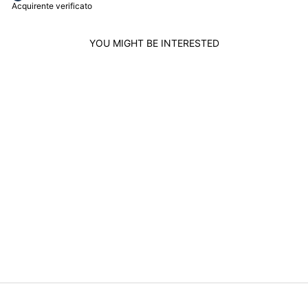
Acquirente verificato
YOU MIGHT BE INTERESTED
Sold out
COMETE BRACELET
ELEGANT BLACK
ZIRCONS 925
SILVER UBR 1006
COMETE
$140.00