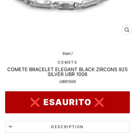
CL
(ES
Start
/
COMETS
COMETE BRACELET ELEGANT BLACK ZIRCONS 925
SILVER UBR 1006
UBR1006
❌ ESAURITO ❌
DESCRIPTION