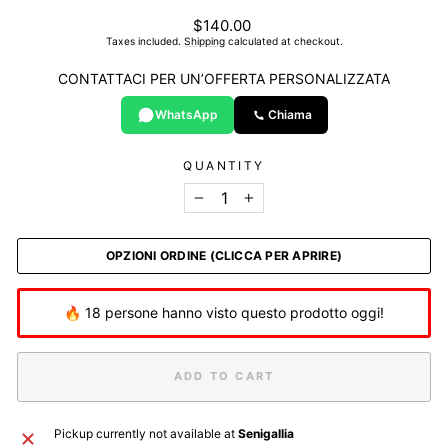
List
$140.00
price
Taxes included.
Shipping
calculated at checkout.
CONTATTACI PER UN’OFFERTA PERSONALIZZATA
WhatsApp
Chiama
QUANTITY
−
+
OPZIONI ORDINE (CLICCA PER APRIRE)
🔥 18 persone hanno visto questo prodotto oggi!
ADD TO CART
Pickup currently not available at
Senigallia