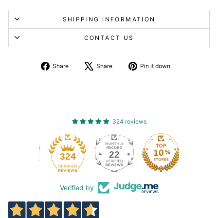
SHIPPING INFORMATION
CONTACT US
Share
Tweet
Pin
Share
Share
Pin it down
on
about
on
Facebook
X
Pinterest
324 reviews
22
324
Verified by