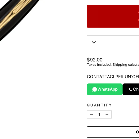
List
$92.00
price
Taxes included.
Shipping
calcula
CONTATTACI PER UN’OF
WhatsApp
Ch
QUANTITY
−
+
O