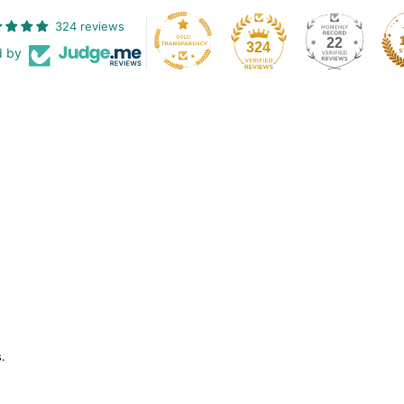
324 reviews
22
324
d by
.