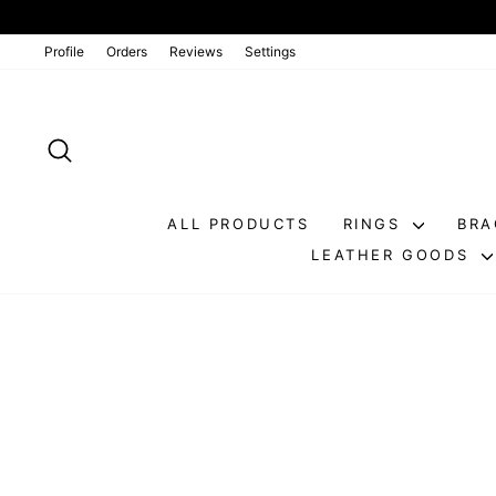
Go
directly
to
Profile
Orders
Reviews
Settings
the
contents
SEARCH
ALL PRODUCTS
RINGS
BRA
LEATHER GOODS