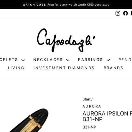
Free for every watch worth €100 purchased
WATCH CASE
Pause
Instag
Fa
slideshow
CELETS
NECKLACES
EARRINGS
PEN
LIVING
INVESTMENT DIAMONDS
BRANDS
Start
/
AURORA
AURORA IPSILON 
B31-NP
B31-NP