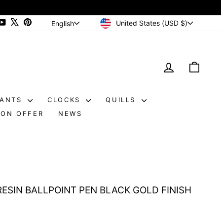
CURRENCY
LANGUAGE
ram
cebook
YouTube
X
Pinterest
United States (USD $)
English
LOG IN
CAR
DANTS
CLOCKS
QUILLS
ON OFFER
NEWS
RESIN BALLPOINT PEN BLACK GOLD FINISH