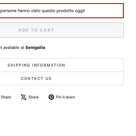
 persone hanno visto questo prodotto oggi!
ADD TO CART
t available at
Senigallia
SHIPPING INFORMATION
CONTACT US
Share
Tweet
Pin
Share
Share
Pin it down
on
about
on
Facebook
X
Pinterest