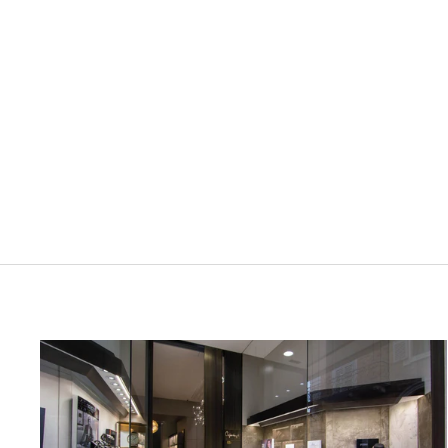
AURORA IPSILON RESIN BALLPOINT PEN
BLACK GOLD FINISH B31-NP
AURORA
$92.00